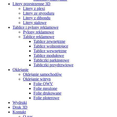
Litery przestrzenne 3D
Litery z plexi
Litery ze styroduru
Litery z dibondu
Litery stalowe
Tablice i pylony reklamowe
Pylony reklamowe
Tablice reklamowe
Tablice zewnętrzne
Tablice wolnostojące
Tablice wewnętrzne
Tablice modułowe
Tabliczki parkingowe
Tabliczki przydrzwiowe
Oklejanie
Oklejanie samochodów
Oklejanie witryn
Folie OWV
Folie mrożone
Folie drukowane
Folie ploterowe
Wydruki
Druk 3D
Kontakt
O nas