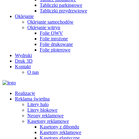
Tabliczki parkingowe
Tabliczki przydrzwiowe
Oklejanie
Oklejanie samochodów
Oklejanie witryn
Folie OWV
Folie mrożone
Folie drukowane
Folie ploterowe
Wydruki
Druk 3D
Kontakt
O nas
Realizacje
Reklama świetlna
Litery halo
Litery blokowe
Neony reklamowe
Kasetony reklamowe
Kasetony z dibondu
Kasetony reklamowe
Kasetony elastyczne