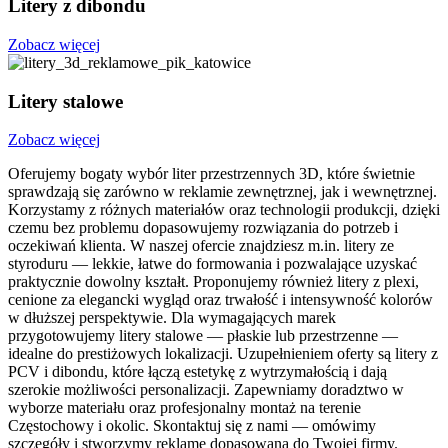
Litery z dibondu
Zobacz więcej
Litery stalowe
Zobacz więcej
Oferujemy bogaty wybór liter przestrzennych 3D, które świetnie
sprawdzają się zarówno w reklamie zewnętrznej, jak i wewnętrznej.
Korzystamy z różnych materiałów oraz technologii produkcji, dzięki
czemu bez problemu dopasowujemy rozwiązania do potrzeb i
oczekiwań klienta. W naszej ofercie znajdziesz m.in. litery ze
styroduru — lekkie, łatwe do formowania i pozwalające uzyskać
praktycznie dowolny kształt. Proponujemy również litery z plexi,
cenione za elegancki wygląd oraz trwałość i intensywność kolorów
w dłuższej perspektywie. Dla wymagających marek
przygotowujemy litery stalowe — płaskie lub przestrzenne —
idealne do prestiżowych lokalizacji. Uzupełnieniem oferty są litery z
PCV i dibondu, które łączą estetykę z wytrzymałością i dają
szerokie możliwości personalizacji. Zapewniamy doradztwo w
wyborze materiału oraz profesjonalny montaż na terenie
Częstochowy i okolic. Skontaktuj się z nami — omówimy
szczegóły i stworzymy reklamę dopasowaną do Twojej firmy.