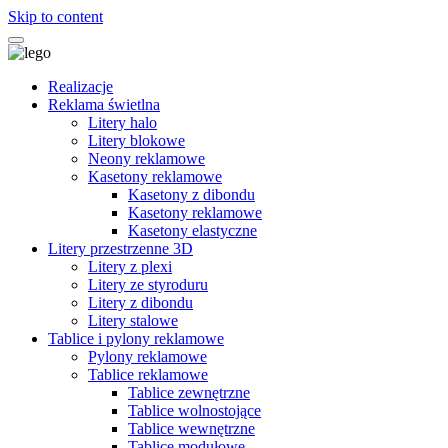
Skip to content
Realizacje
Reklama świetlna
Litery halo
Litery blokowe
Neony reklamowe
Kasetony reklamowe
Kasetony z dibondu
Kasetony reklamowe
Kasetony elastyczne
Litery przestrzenne 3D
Litery z plexi
Litery ze styroduru
Litery z dibondu
Litery stalowe
Tablice i pylony reklamowe
Pylony reklamowe
Tablice reklamowe
Tablice zewnętrzne
Tablice wolnostojące
Tablice wewnętrzne
Tablice modułowe