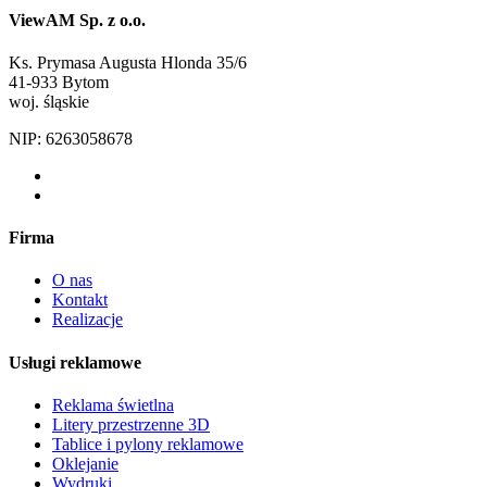
ViewAM Sp. z o.o.
Ks. Prymasa Augusta Hlonda 35/6
41-933 Bytom
woj. śląskie
NIP: 6263058678
Firma
O nas
Kontakt
Realizacje
Usługi reklamowe
Reklama świetlna
Litery przestrzenne 3D
Tablice i pylony reklamowe
Oklejanie
Wydruki