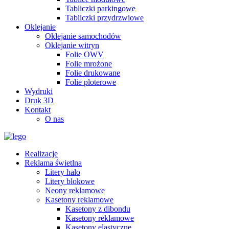
Tabliczki parkingowe
Tabliczki przydrzwiowe
Oklejanie
Oklejanie samochodów
Oklejanie witryn
Folie OWV
Folie mrożone
Folie drukowane
Folie ploterowe
Wydruki
Druk 3D
Kontakt
O nas
Realizacje
Reklama świetlna
Litery halo
Litery blokowe
Neony reklamowe
Kasetony reklamowe
Kasetony z dibondu
Kasetony reklamowe
Kasetony elastyczne