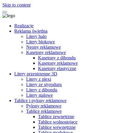
Skip to content
Realizacje
Reklama świetlna
Litery halo
Litery blokowe
Neony reklamowe
Kasetony reklamowe
Kasetony z dibondu
Kasetony reklamowe
Kasetony elastyczne
Litery przestrzenne 3D
Litery z plexi
Litery ze styroduru
Litery z dibondu
Litery stalowe
Tablice i pylony reklamowe
Pylony reklamowe
Tablice reklamowe
Tablice zewnętrzne
Tablice wolnostojące
Tablice wewnętrzne
Tablice modułowe