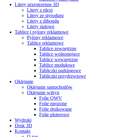
Litery przestrzenne 3D
Litery z plexi
Litery ze styroduru
Litery z dibondu
Litery stalowe
Tablice i pylony reklamowe
Pylony reklamowe
Tablice reklamowe
Tablice zewnętrzne
Tablice wolnostojące
Tablice wewnętrzne
Tablice modułowe
Tabliczki parkingowe
Tabliczki przydrzwiowe
Oklejanie
Oklejanie samochodów
Oklejanie witryn
Folie OWV
Folie mrożone
Folie drukowane
Folie ploterowe
Wydruki
Druk 3D
Kontakt
O nas