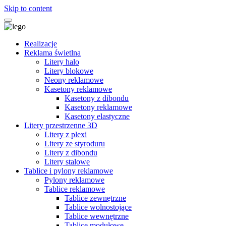
Skip to content
Realizacje
Reklama świetlna
Litery halo
Litery blokowe
Neony reklamowe
Kasetony reklamowe
Kasetony z dibondu
Kasetony reklamowe
Kasetony elastyczne
Litery przestrzenne 3D
Litery z plexi
Litery ze styroduru
Litery z dibondu
Litery stalowe
Tablice i pylony reklamowe
Pylony reklamowe
Tablice reklamowe
Tablice zewnętrzne
Tablice wolnostojące
Tablice wewnętrzne
Tablice modułowe