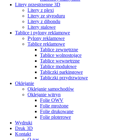
Litery przestrzenne 3D
Litery z plexi
Litery ze styroduru
Litery z dibondu
Litery stalowe
Tablice i pylony reklamowe
Pylony reklamowe
Tablice reklamowe
Tablice zewnętrzne
Tablice wolnostojące
Tablice wewnętrzne
Tablice modułowe
Tabliczki parkingowe
Tabliczki przydrzwiowe
Oklejanie
Oklejanie samochodów
Oklejanie witryn
Folie OWV
Folie mrożone
Folie drukowane
Folie ploterowe
Wydruki
Druk 3D
Kontakt
O nas