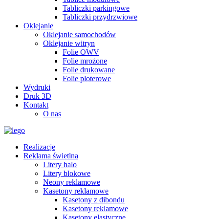
Tabliczki parkingowe
Tabliczki przydrzwiowe
Oklejanie
Oklejanie samochodów
Oklejanie witryn
Folie OWV
Folie mrożone
Folie drukowane
Folie ploterowe
Wydruki
Druk 3D
Kontakt
O nas
Realizacje
Reklama świetlna
Litery halo
Litery blokowe
Neony reklamowe
Kasetony reklamowe
Kasetony z dibondu
Kasetony reklamowe
Kasetony elastyczne